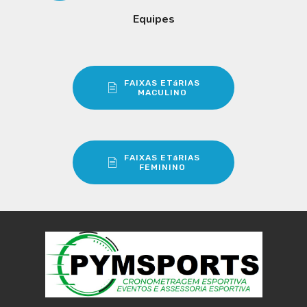
Equipes
FAIXAS ETáRIAS
MACULINO
FAIXAS ETáRIAS
FEMININO