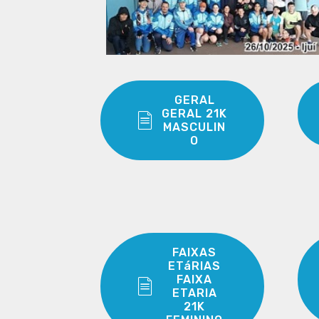
GERAL
GERAL 21K
MASCULIN
O
FAIXAS
ETáRIAS
FAIXA
ETARIA
21K