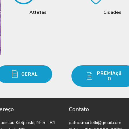
Atletas
Cidades
PREMIAçã
GERAL
O
ereço
Contato
adislau Kielpinski, Nº 5 - B1
patrickmartelli@gmail.com