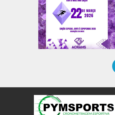
End
Rua L