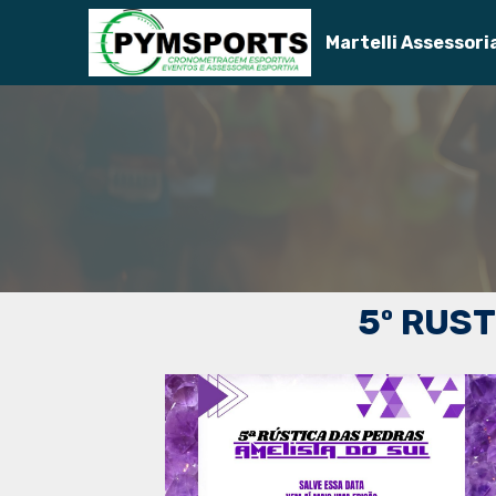
Martelli Assessori
5º RUS